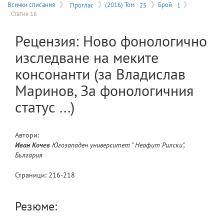
на
Всички списания
Проглас
(2016) Том
25
Брой
1
Статия 16
меню
Рецензия: Ново фонологично
изследване на меките
консонанти (за Владислав
Маринов, За фонологичния
статус ...)
Автори:
Иван
Кочев
Югозападен университет " Неофит Рилски",
България
Страници:
216
-
218
Резюме: