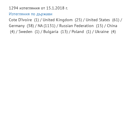
1294
изтегляния от
15.1.2018 г.
Изтегляния по държави
Cote D'Ivoire
(1) /
United Kingdom
(25) /
United States
(61) /
Germany
(38) /
NA
(1131) /
Russian Federation
(15) /
China
(4) /
Sweden
(1) /
Bulgaria
(13) /
Poland
(1) /
Ukraine
(4)