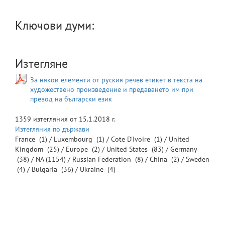
Ключови думи:
Изтегляне
За някои елементи от руския речев етикет в текста на
художествено произведение и предаването им при
превод на български език
1359
изтегляния от
15.1.2018 г.
Изтегляния по държави
France
(1) /
Luxembourg
(1) /
Cote D'Ivoire
(1) /
United
Kingdom
(25) /
Europe
(2) /
United States
(83) /
Germany
(38) /
NA
(1154) /
Russian Federation
(8) /
China
(2) /
Sweden
(4) /
Bulgaria
(36) /
Ukraine
(4)