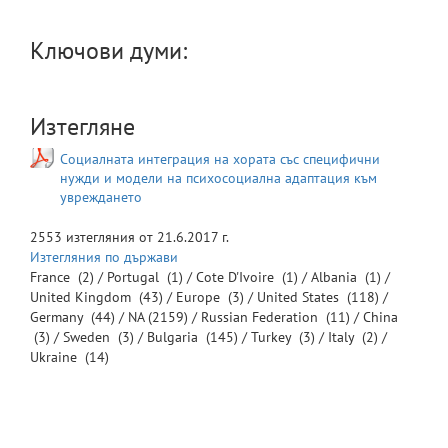
Ключови думи:
Изтегляне
Социалната интеграция на хората със специфични
нужди и модели на психосоциална адаптация към
увреждането
2553
изтегляния от
21.6.2017 г.
Изтегляния по държави
France
(2) /
Portugal
(1) /
Cote D'Ivoire
(1) /
Albania
(1) /
United Kingdom
(43) /
Europe
(3) /
United States
(118) /
Germany
(44) /
NA
(2159) /
Russian Federation
(11) /
China
(3) /
Sweden
(3) /
Bulgaria
(145) /
Turkey
(3) /
Italy
(2) /
Ukraine
(14)