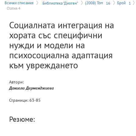
на
Всички списания
Библиотека "Диоген"
(2008) Том
16
Брой
1
Статия 4
меню
Социалната интеграция на
хората със специфични
нужди и модели на
психосоциална адаптация
към увреждането
Автори:
Даниела
Дерменджиева
Страници:
63
-
85
Резюме: