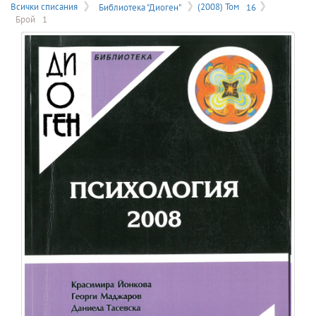
на
Всички списания
Библиотека "Диоген"
(2008) Том
16
Брой
1
меню