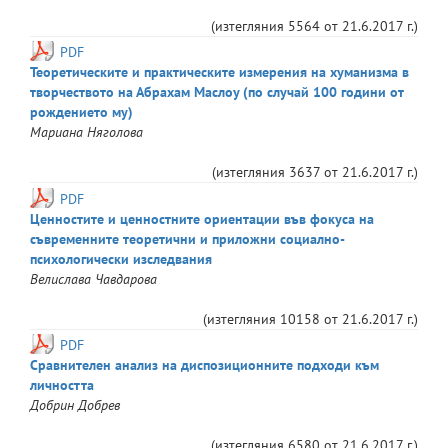
(изтегляния
5564
от
21.6.2017 г.
)
PDF
Теоретическите и практическите измерения на хуманизма в
творчеството на Абрахам Маслоу (по случай 100 години от
рождението му)
Мариана
Няголова
(изтегляния
3637
от
21.6.2017 г.
)
PDF
Ценностите и ценностните ориентации във фокуса на
съвременните теоретични и приложни социално-
психологически изследвания
Велислава
Чавдарова
(изтегляния
10158
от
21.6.2017 г.
)
PDF
Сравнителен анализ на диспозиционните подходи към
личността
Добрин
Добрев
(изтегляния
6580
от
21.6.2017 г.
)