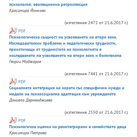
психология: eволюционна ретроспекция
Красимира
Йонкова
(изтегляния
2472
от
21.6.2017 г.
)
PDF
Психологическа същност на усвояването на втори език.
Изследователски проблеми и педагогически трудности,
произтичащи от трудностите на психологията в
изследването на усвояването на втори език и билигвизма
Георги
Маджаров
(изтегляния
7441
от
21.6.2017 г.
)
PDF
Социалната интеграция на хората със специфични нужди и
модели на психосоциална адаптация към увреждането
Даниела
Дерменджиева
(изтегляния
2550
от
21.6.2017 г.
)
PDF
Психологична оценка на реинтегрирани в семейството деца
Красимира
Петрова