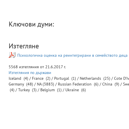
Ключови думи:
Изтегляне
Психологична оценка на реинтегрирани в семейството деца
5568
изтегляния от
21.6.2017 г.
Изтегляния по държави
Iceland
(4) /
France
(2) /
Portugal
(1) /
Netherlands
(25) /
Cote D'I
Germany
(48) /
NA
(3883) /
Russian Federation
(6) /
China
(9) /
Sw
(4) /
Turkey
(3) /
Belgium
(1) /
Ukraine
(6)