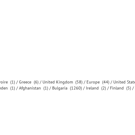
voire
(1) /
Greece
(6) /
United Kingdom
(58) /
Europe
(44) /
United Sta
eden
(1) /
Afghanistan
(1) /
Bulgaria
(1260) /
Ireland
(2) /
Finland
(5) /