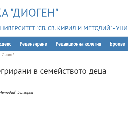
А "ДИОГЕН"
ИВЕРСИТЕТ "СВ. СВ. КИРИЛ И МЕТОДИЙ" - У
одекс
Рецензиране
Редакционна колегия
Броеве
Статия 5
грирани в семейството деца
Методий“, България