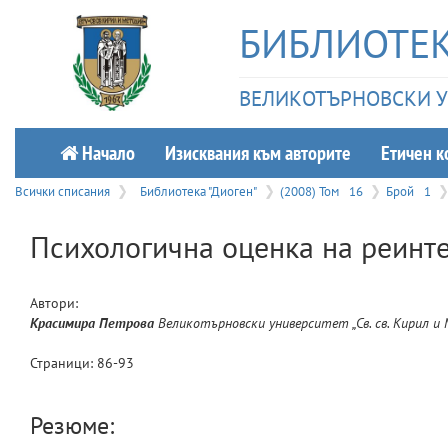
БИБЛИОТЕК
ВЕЛИКОТЪРНОВСКИ УН
Начало
Изисквания към авторите
Етичeн к
Всички списания
Библиотека "Диоген"
(2008) Том
16
Брой
1
Психологична оценка на реинте
Автори:
Красимира
Петрова
Великотърновски университет „Св. св. Кирил и 
Страници:
86
-
93
Резюме: