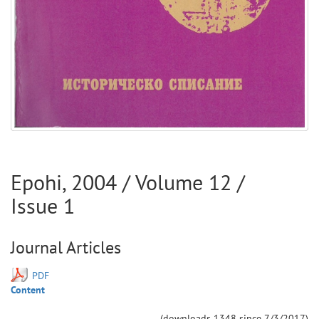
Epohi
,
2004
/ Volume
12
/
Issue
1
Journal Articles
PDF
Content
(downloads
1348
since
7/3/2017
)