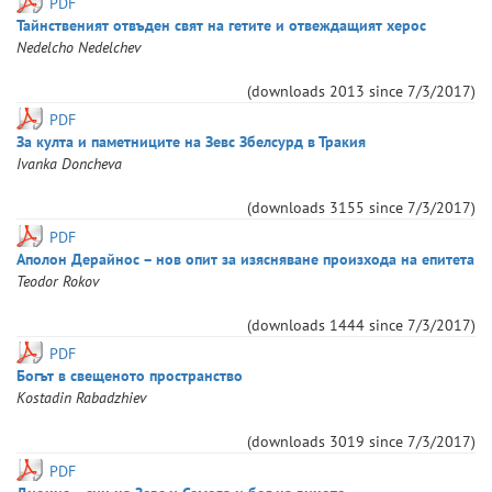
PDF
Тайнственият отвъден свят на гетите и отвеждащият херос
Nedelcho
Nedelchev
(downloads
2013
since
7/3/2017
)
PDF
За култа и паметниците на Зевс Збелсурд в Тракия
Ivanka
Doncheva
(downloads
3155
since
7/3/2017
)
PDF
Аполон Дерайнос – нов опит за изясняване произхода на епитета
Teodor
Rokov
(downloads
1444
since
7/3/2017
)
PDF
Богът в свещеното пространство
Kostadin
Rabadzhiev
(downloads
3019
since
7/3/2017
)
PDF