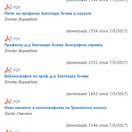
PDF
Пътят на професор Златозара Гочева в науката
Dimitar
Boyadzhiev
(downloads
1334
since
7/3/2017
)
PDF
Професор д-р Златозара Гочева. Биографска справка
Dimitar
Boyadzhiev
(downloads
2332
since
7/3/2017
)
PDF
Библиография на проф. д-р Златозара Гочева
Dimitar
Boyadzhiev
(downloads
1642
since
7/3/2017
)
PDF
Нови моменти в иконографията на Тракийския конник
Slavka
Cherneva
(downloads
1546
since
7/3/2017
)