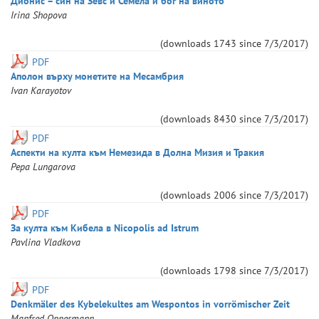
Дионис – син на Зевс и Семела и бог на виното
Irina
Shopova
(downloads
1743
since
7/3/2017
)
PDF
Аполон върху монетите на Месамбрия
Ivan
Karayotov
(downloads
8430
since
7/3/2017
)
PDF
Аспекти на култа към Немезида в Долна Мизия и Тракия
Pepa
Lungarova
(downloads
2006
since
7/3/2017
)
PDF
За култа към Кибела в Nicopolis ad Istrum
Pavlina
Vladkova
(downloads
1798
since
7/3/2017
)
PDF
Denkmäler des Kybelekultes am Wespontos in vorrömischer Zeit
Manfred
Oppermann