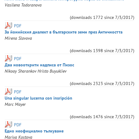
Vasilena
Todoranova
(downloads
1772
since
7/3/2017
)
PDF
За йонийския диалект в българските земи през Античността
Mirena
Slavova
(downloads
1398
since
7/3/2017
)
PDF
Два новооткрити надписа от Пизос
Nikoay
Sharankov
Hristo
Buyukliev
(downloads
2323
since
7/3/2017
)
PDF
Una singular lucerna con insripción
Marc
Mayer
(downloads
1476
since
7/3/2017
)
PDF
Едно неофициално тълкуване
Mariya
Kostova