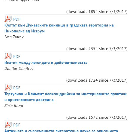
(downloads
1894
since
7/3/2017
)
PDF
Култът към Дунавските конници в градската територия на
Никополис ад Иструм
Ivan
Tsarov
(downloads
2354
since
7/3/2017
)
PDF
Ипатия между легендата и действителността
Dimitar
Dimitrov
(downloads
1724
since
7/3/2017
)
PDF
Тертулиан и Климент Александрийски за мистериалните практики
и християнската доктрина
Stela
Ilieva
(downloads
1572
since
7/3/2017
)
PDF
Античната и съвременната литературна наука за описанието