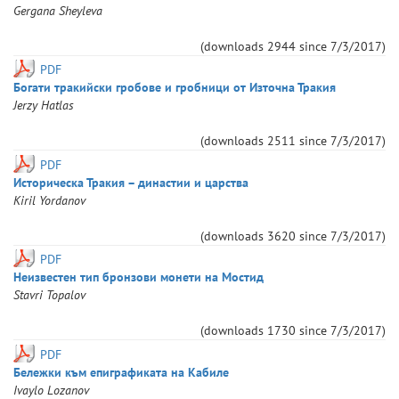
Gergana
Sheyleva
(downloads
2944
since
7/3/2017
)
PDF
Богати тракийски гробове и гробници от Източна Тракия
Jerzy
Hatlas
(downloads
2511
since
7/3/2017
)
PDF
Историческа Тракия – династии и царства
Kiril
Yordanov
(downloads
3620
since
7/3/2017
)
PDF
Неизвестен тип бронзови монети на Мостид
Stavri
Topalov
(downloads
1730
since
7/3/2017
)
PDF
Бележки към епиграфиката на Кабиле
Ivaylo
Lozanov