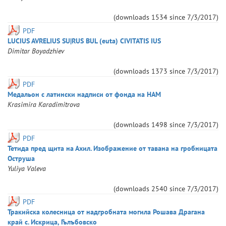
(downloads
1534
since
7/3/2017
)
PDF
LUCIUS AVRELIUS SU|RUS BUL (euta) CIVITATIS IUS
Dimitar
Boyadzhiev
(downloads
1373
since
7/3/2017
)
PDF
Медальон с латински надписи от фонда на НАМ
Krasimira
Karadimitrova
(downloads
1498
since
7/3/2017
)
PDF
Тетида пред щита на Ахил. Изображение от тавана на гробницата
Оструша
Yuliya
Valeva
(downloads
2540
since
7/3/2017
)
PDF
Тракийска колесница от надгробната могила Рошава Драгана
край с. Искрица, Гълъбовско