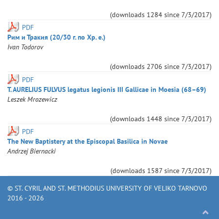
(downloads
1284
since
7/3/2017
)
PDF
Рим и Тракия (20/30 г. по Хр. е.)
Ivan
Todorov
(downloads
2706
since
7/3/2017
)
PDF
T. AURELIUS FULVUS legatus legionis III Gallicae in Moesia (68–69)
Leszek
Mrozewicz
(downloads
1448
since
7/3/2017
)
PDF
The New Baptistery at the Episcopal Basilica in Novae
Andrzej
Biernacki
(downloads
1587
since
7/3/2017
)
© ST. CYRIL AND ST. METHODIUS UNIVERSITY OF VELIKO TARNOVO
2016 - 2026