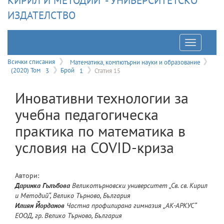
КИРИЛ И МЕТОДИЙ" - УНИВЕРСИТЕТСКО
ИЗДАТЕЛСТВО
Отварян
на
Всички списания
Математика, компютърни науки и образование
(2020) Том
3
Брой
1
Статия 15
меню
Иновативни технологии за
учебна педагогическа
практика по математика в
условия на COVID-криза
Автори:
Даринка
Гълъбова
Великотърновски университет „Св. св. Кирил
и Методий“, Велико Търново, България
Илиян
Йорданов
Частна профилирана гимназия „АК-АРКУС“
ЕООД, гр. Велико Търново, България