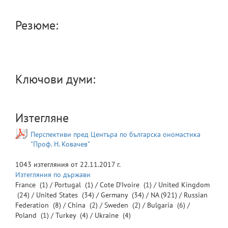
Резюме:
Ключови думи:
Изтегляне
Перспективи пред Центъра по българска ономастика
"Проф. Н. Ковачев"
1043
изтегляния от
22.11.2017 г.
Изтегляния по държави
France
(1) /
Portugal
(1) /
Cote D'Ivoire
(1) /
United Kingdom
(24) /
United States
(34) /
Germany
(34) /
NA
(921) /
Russian
Federation
(8) /
China
(2) /
Sweden
(2) /
Bulgaria
(6) /
Poland
(1) /
Turkey
(4) /
Ukraine
(4)