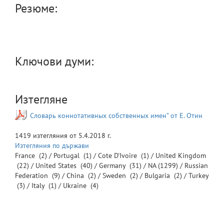
Резюме:
Ключови думи:
Изтегляне
Словарь коннотативных собственных имен” от Е. Отин
1419
изтегляния от
5.4.2018 г.
Изтегляния по държави
France
(2) /
Portugal
(1) /
Cote D'Ivoire
(1) /
United Kingdom
(22) /
United States
(40) /
Germany
(31) /
NA
(1299) /
Russian
Federation
(9) /
China
(2) /
Sweden
(2) /
Bulgaria
(2) /
Turkey
(3) /
Italy
(1) /
Ukraine
(4)