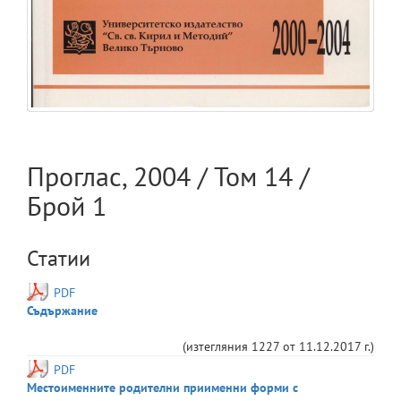
Проглас
,
2004
/ Том
14
/
Брой
1
Статии
PDF
Съдържание
(изтегляния
1227
от
11.12.2017 г.
)
PDF
Местоименните родителни приименни форми с