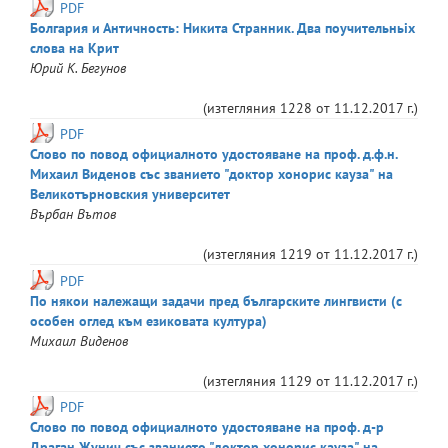
PDF
Болгария и Античность: Никита Странник. Два поучительньiх
слова на Крит
Юрий
К. Бегунов
(изтегляния
1228
от
11.12.2017 г.
)
PDF
Слово по повод официалното удостояване на проф. д.ф.н.
Михаил Виденов със званието "доктор хонорис кауза" на
Великотърновския университет
Върбан
Вътов
(изтегляния
1219
от
11.12.2017 г.
)
PDF
По някои належащи задачи пред българските лингвисти (с
особен оглед към езиковата култура)
Михаил
Виденов
(изтегляния
1129
от
11.12.2017 г.
)
PDF
Слово по повод официалното удостояване на проф. д-р
Драган Жунич със званието "доктор хонорис кауза" на