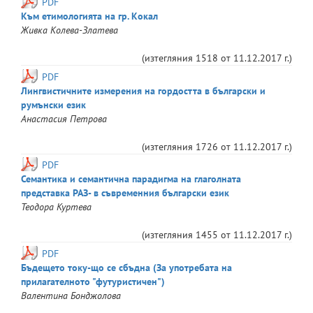
PDF
Към етимологията на гр. Кокал
Живка
Колева-Златева
(изтегляния
1518
от
11.12.2017 г.
)
PDF
Лингвистичните измерения на гордостта в български и
румънски език
Анастасия
Петрова
(изтегляния
1726
от
11.12.2017 г.
)
PDF
Семантика и семантична парадигма на глаголната
представка РАЗ- в съвременния български език
Теодора
Куртева
(изтегляния
1455
от
11.12.2017 г.
)
PDF
Бъдещето току-що се сбъдна (За употребата на
прилагателното "футуристичен")
Валентина
Бонджолова