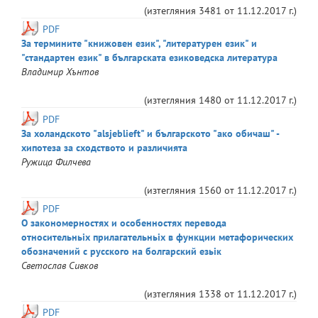
(изтегляния
3481
от
11.12.2017 г.
)
PDF
За термините "книжовен език", "литературен език" и
"стандартен език" в българската езиковедска литература
Владимир
Хънтов
(изтегляния
1480
от
11.12.2017 г.
)
PDF
За холандското "alsjeblieft" и българското "ако обичаш" -
хипотеза за сходството и различията
Ружица
Филчева
(изтегляния
1560
от
11.12.2017 г.
)
PDF
О закономерностях и особенностях перевода
относительньiх прилагательньiх в функции метафорических
обозначений с русского на болгарский езьiк
Светослав
Сивков
(изтегляния
1338
от
11.12.2017 г.
)
PDF