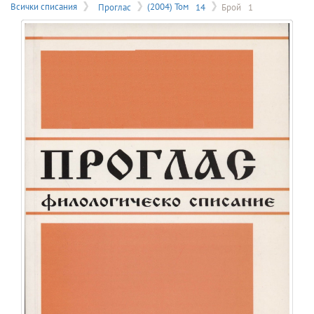
на
Всички списания
Проглас
(2004) Том
14
Брой
1
меню