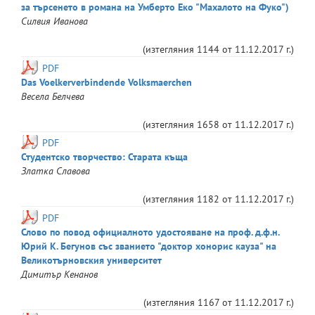
за търсенето в романа на Умберто Еко "Махалото на Фуко")
Силвия
Иванова
(изтегляния
1144
от
11.12.2017 г.
)
PDF
Das Voelkerverbindende Volksmaerchen
Весела
Белчева
(изтегляния
1658
от
11.12.2017 г.
)
PDF
Студентско творчество: Старата къща
Златка
Славова
(изтегляния
1182
от
11.12.2017 г.
)
PDF
Слово по повод официалното удостояване на проф. д.ф.н.
Юрий К. Бегунов със званието "доктор хонорис кауза" на
Великотърновския университет
Димитър
Кенанов
(изтегляния
1167
от
11.12.2017 г.
)