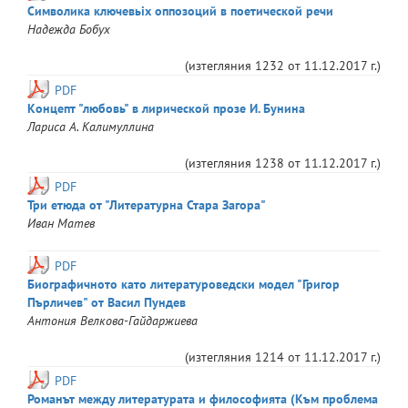
Символика ключевьiх оппозоций в поетической речи
Надежда
Бобух
(изтегляния
1232
от
11.12.2017 г.
)
PDF
Концепт "любовь" в лирической прозе И. Бунина
Лариса
А. Калимуллина
(изтегляния
1238
от
11.12.2017 г.
)
PDF
Три етюда от "Литературна Стара Загора"
Иван
Матев
PDF
Биографичното като литературоведски модел "Григор
Пърличев" от Васил Пундев
Антония
Велкова-Гайдаржиева
(изтегляния
1214
от
11.12.2017 г.
)
PDF
Романът между литературата и философията (Към проблема