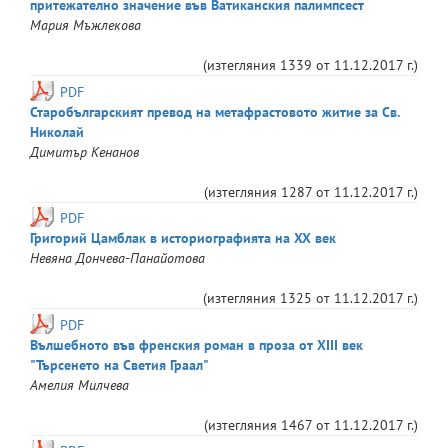
притежателно значение във Ватиканския палимпсест
Мария
Мъжлекова
(изтегляния
1339
от
11.12.2017 г.
)
PDF
Старобългарският превод на метафрастовото житие за Св.
Николай
Димитър
Кенанов
(изтегляния
1287
от
11.12.2017 г.
)
PDF
Григорий Цамблак в историографията на XX век
Невяна
Дончева-Панайотова
(изтегляния
1325
от
11.12.2017 г.
)
PDF
Вълшебното във френския роман в проза от XIII век
"Търсенето на Светия Граал"
Амелия
Милчева
(изтегляния
1467
от
11.12.2017 г.
)