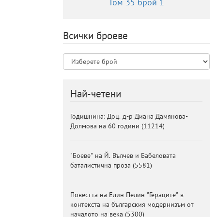
Том 35 брой 1
Всички броеве
Най-четени
Годишнина: Доц. д-р Диана Дамянова-
Долмова на 60 години
(
11214
)
"Боеве" на Й. Вълчев и Бабеловата
баталистична проза
(
5581
)
Повестта на Елин Пелин "Гераците" в
контекста на българския модернизъм от
началото на века
(
5300
)