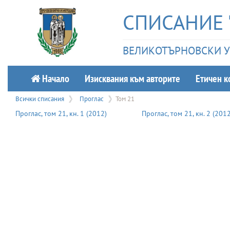
СПИСАНИЕ 
ВЕЛИКОТЪРНОВСКИ УН
Начало
Изисквания към авторите
Етичeн к
Всички списания
Проглас
Том 21
Проглас
, том
21
, кн.
1
(
2012
)
Проглас
, том
21
, кн.
2
(
201