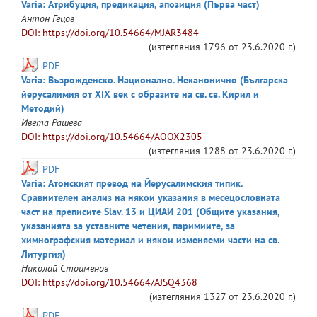
Varia: Атрибуция, предикация, апозиция (Първа част)
Антон
Гецов
DOI: https://doi.org/10.54664/MJAR3484
(изтегляния
1796
от
23.6.2020 г.
)
PDF
Varia: Възрожденско. Национално. Неканонично (Българска
йерусалимия от XIX век с образите на св. св. Кирил и
Методий)
Ивета
Рашева
DOI: https://doi.org/10.54664/AOOX2305
(изтегляния
1288
от
23.6.2020 г.
)
PDF
Varia: Атонският превод на Йерусалимския типик.
Сравнителен анализ на някои указания в месецословната
част на преписите Slav. 13 и ЦИАИ 201 (Oбщите указания,
указанията за уставните четения, паримиите, за
химнографския материал и някои изменяеми части на св.
Литургия)
Николай
Стоименов
DOI: https://doi.org/10.54664/AJSQ4368
(изтегляния
1327
от
23.6.2020 г.
)
PDF