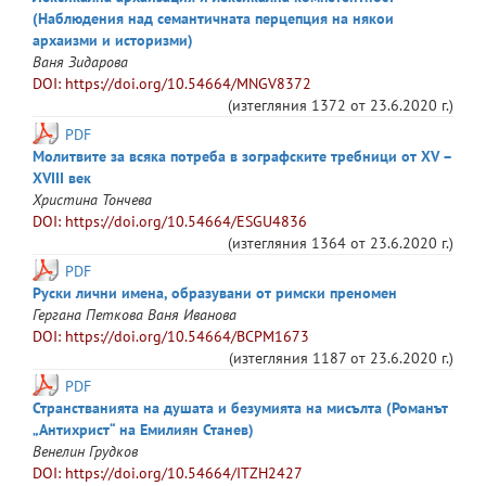
(Наблюдения над семантичната перцепция на някои
архаизми и историзми)
Ваня
Зидарова
DOI: https://doi.org/10.54664/MNGV8372
(изтегляния
1372
от
23.6.2020 г.
)
PDF
Молитвите за всяка потреба в зографските требници от ХV –
XVIII век
Христина
Тончева
DOI: https://doi.org/10.54664/ESGU4836
(изтегляния
1364
от
23.6.2020 г.
)
PDF
Руски лични имена, образувани от римски преномен
Гергана
Петкова
Ваня
Иванова
DOI: https://doi.org/10.54664/BCPM1673
(изтегляния
1187
от
23.6.2020 г.
)
PDF
Странстванията на душата и безумията на мисълта (Романът
„Антихрист“ на Емилиян Станев)
Венелин
Грудков
DOI: https://doi.org/10.54664/ITZH2427