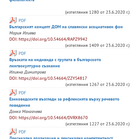
(изтегляния
1280
от
23.6.2020 г.
)
PDF
Българският концепт ДОМ на славянски асоциативен фон
Мария
Илиева
DOI: https://doi.org/10.54664/RAPZ9942
(изтегляния
1409
от
23.6.2020 г.
)
PDF
Връзката на индивида с групата в българското
лингвокултурно съзнание
Илияна
Димитрова
DOI: https://doi.org/10.54664/ZZYS4817
(изтегляния
1267
от
23.6.2020 г.
)
PDF
Езиковедските възгледи за рефлексията върху речевото
поведение
Донка
Мангачева
DOI: https://doi.org/10.54664/DVRX8670
(изтегляния
1227
от
23.6.2020 г.
)
PDF
Лексикална архаизация и лексикална компетентност