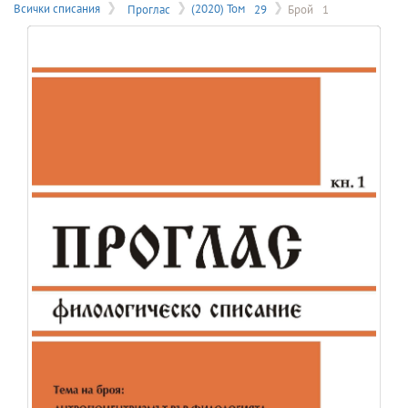
на
Всички списания
Проглас
(2020) Том
29
Брой
1
меню