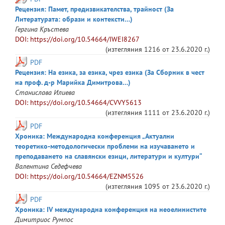
Рецензия: Памет, предизвикателства, трайност (За
Литературата: образи и контексти…)
Гергина
Кръстева
DOI: https://doi.org/10.54664/IWEI8267
(изтегляния
1216
от
23.6.2020 г.
)
PDF
Рецензия: На езика, за езика, чрез езика (За Сборник в чест
на проф. д-р Марийка Димитрова…)
Станислава
Илиева
DOI: https://doi.org/10.54664/CVVY5613
(изтегляния
1111
от
23.6.2020 г.
)
PDF
Хроника: Международна конференция „Актуални
теоретико-методологически проблеми на изучаването и
преподаването на славянски езици, литератури и култури“
Валентина
Седефчева
DOI: https://doi.org/10.54664/EZNM5526
(изтегляния
1095
от
23.6.2020 г.
)
PDF
Хроника: IV международна конференция на неоелинистите
Димитриос
Румпос