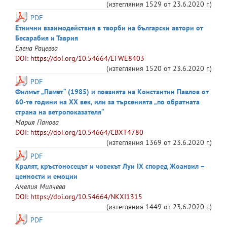
(изтегляния
1529
от
23.6.2020 г.
)
PDF
Етнични взаимодействия в творби на български автори от
Бесарабия и Таврия
Елена
Рацеева
DOI: https://doi.org/10.54664/EFWE8403
(изтегляния
1520
от
23.6.2020 г.
)
PDF
Филмът „Памет“ (1985) и поезията на Константин Павлов от
60-те години на ХХ век, или за търсенията „по обратната
страна на ветропоказателя“
Мария
Панова
DOI: https://doi.org/10.54664/CBXT4780
(изтегляния
1369
от
23.6.2020 г.
)
PDF
Кралят, кръстоносецът и човекът Луи IX според Жоанвил –
ценности и емоции
Амелия
Милчева
DOI: https://doi.org/10.54664/NKXI1315
(изтегляния
1449
от
23.6.2020 г.
)
PDF