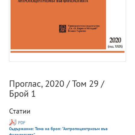
Проглас
,
2020
/ Том
29
/
Брой
1
Статии
PDF
Съдържание: Тема на броя: "Антропоцентризъм във
филологията"