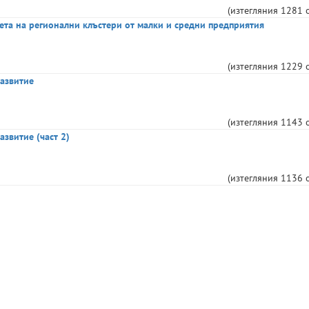
(изтегляния
1281
ета на регионални клъстери от малки и средни предприятия
(изтегляния
1229
развитие
(изтегляния
1143
азвитие (част 2)
(изтегляния
1136
Сайт на университета