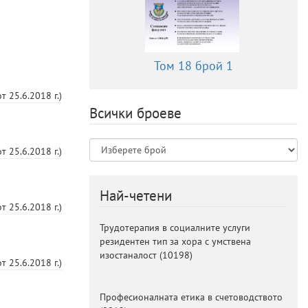
Том 18 брой 1
от
25.6.2018 г.
)
Всички броеве
от
25.6.2018 г.
)
Най-четени
от
25.6.2018 г.
)
о
Трудотерапия в социалните услуги
резидентен тип за хора с умствена
изостаналост
(
10198
)
от
25.6.2018 г.
)
Професионалната етика в счетоводството