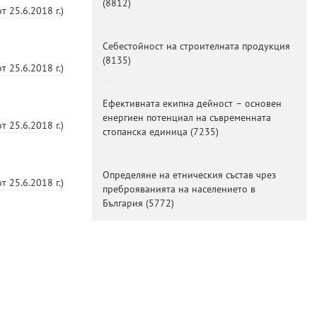
(
8812
)
от
25.6.2018 г.
)
Себестойност на строителната продукция
(
8135
)
от
25.6.2018 г.
)
Ефективната екипна дейност – основен
енергиен потенциал на съвременната
от
25.6.2018 г.
)
стопанска единица
(
7235
)
Определяне на етническия състав чрез
от
25.6.2018 г.
)
преброяванията на населението в
България
(
5772
)