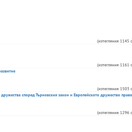
(изтегляния
1145
(изтегляния
1161
развитие
(изтегляния
1503
и дружества според Търновския закон и Европейското дружество прав
(изтегляния
1296