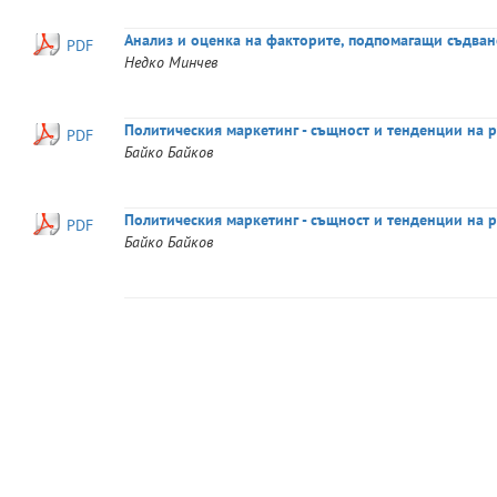
Анализ и оценка на факторите, подпомагащи съдван
PDF
Недко
Минчев
Политическия маркетинг - същност и тенденции на 
PDF
Байко
Байков
Политическия маркетинг - същност и тенденции на р
PDF
Байко
Байков
© Великотърновски университет "Св. св. Кирил и Методий" 2016 -