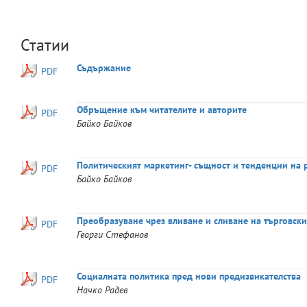
Статии
Съдържание
PDF
Обръщение към читателите и авторите
PDF
Байко
Байков
Политическият маркетинг- същност и тенденции на 
PDF
Байко
Байков
Преобразуване чрез вливане и сливане на търговск
PDF
Георги
Стефанов
Социалната политика пред нови предизвикателства
PDF
Начко
Радев