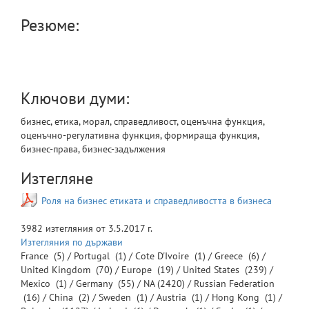
Резюме:
Ключови думи:
бизнес, етика, морал, справедливост, оценъчна функция,
оценъчно-регулативна функция, формираща функция,
бизнес-права, бизнес-задължения
Изтегляне
Роля на бизнес етиката и справедливостта в бизнеса
3982
изтегляния от
3.5.2017 г.
Изтегляния по държави
France
(5) /
Portugal
(1) /
Cote D'Ivoire
(1) /
Greece
(6) /
United Kingdom
(70) /
Europe
(19) /
United States
(239) /
Mexico
(1) /
Germany
(55) /
NA
(2420) /
Russian Federation
(16) /
China
(2) /
Sweden
(1) /
Austria
(1) /
Hong Kong
(1) /