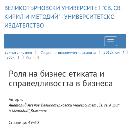
ВЕЛИКОТЪРНОВСКИ УНИВЕРСИТЕТ "СВ. СВ.
КИРИЛ И МЕТОДИЙ" - УНИВЕРСИТЕТСКО
ИЗДАТЕЛСТВО
Отварян
на
Всички списания
Социално-икономически анализи
(2012) Том
5
Брой
1
Статия 4
меню
Роля на бизнес етиката и
справедливостта в бизнеса
Автори:
Анатолий
Асенов
Великотърновски университет „Св. св. Кирил
и Методий“, България
Страници:
49
-
60