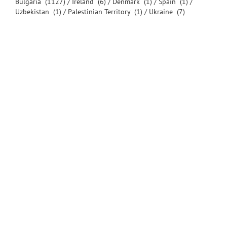
Bulgaria
(1127) /
Ireland
(6) /
Denmark
(1) /
Spain
(1) /
Uzbekistan
(1) /
Palestinian Territory
(1) /
Ukraine
(7)