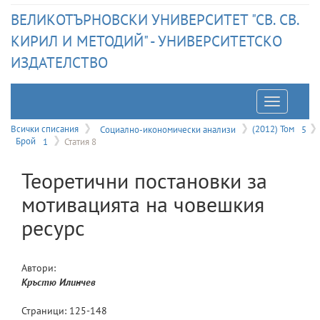
ВЕЛИКОТЪРНОВСКИ УНИВЕРСИТЕТ "СВ. СВ.
КИРИЛ И МЕТОДИЙ" - УНИВЕРСИТЕТСКО
ИЗДАТЕЛСТВО
Отварян
на
Всички списания
Социално-икономически анализи
(2012) Том
5
Брой
1
Статия 8
меню
Теоретични постановки за
мотивацията на човешкия
ресурс
Автори:
Кръстю
Илинчев
Страници:
125
-
148