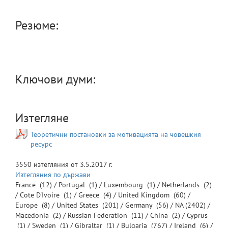
Резюме:
Ключови думи:
Изтегляне
Теоретични постановки за мотивацията на човешкия
ресурс
3550
изтегляния от
3.5.2017 г.
Изтегляния по държави
France
(12) /
Portugal
(1) /
Luxembourg
(1) /
Netherlands
(2)
/
Cote D'Ivoire
(1) /
Greece
(4) /
United Kingdom
(60) /
Europe
(8) /
United States
(201) /
Germany
(56) /
NA
(2402) /
Macedonia
(2) /
Russian Federation
(11) /
China
(2) /
Cyprus
(1) /
Sweden
(1) /
Gibraltar
(1) /
Bulgaria
(767) /
Ireland
(6) /